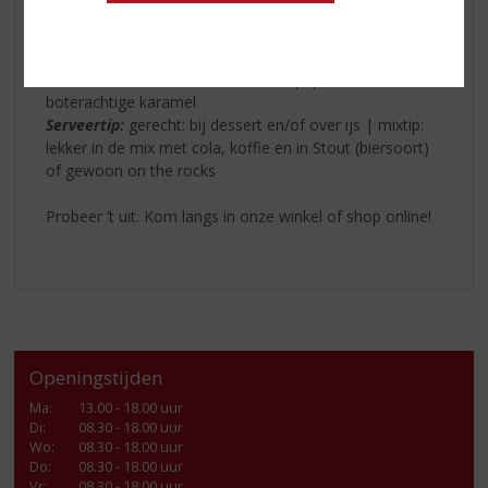
zweepachtige smaak die wordt gedomineerd door
pittige Irish whiskeytonen
Afdronk:
bakkruiden, romige vanillezachte toffee,
melkchocolade, een scheut zwarte peper en
boterachtige karamel
Serveertip:
gerecht: bij dessert en/of over ijs | mixtip:
lekker in de mix met cola, koffie en in Stout (biersoort)
of gewoon on the rocks
Probeer ‘t uit. Kom langs in onze winkel of shop online!
Openingstijden
Ma
:
13.00 - 18.00 uur
Di
:
08.30 - 18.00 uur
Wo
:
08.30 - 18.00 uur
Do
:
08.30 - 18.00 uur
Vr
:
08.30 - 18:00 uur