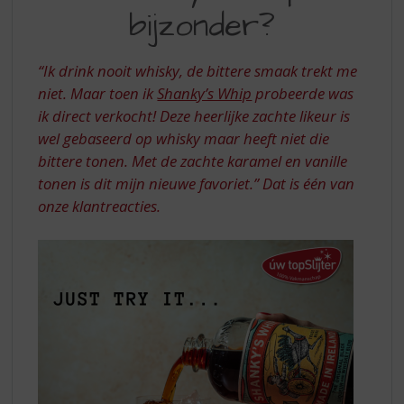
S
MUST
bijzonder?
p
TRY
r
i
“Ik drink nooit whisky, de bittere smaak trekt me
n
niet. Maar toen ik
Shanky’s Whip
probeerde was
g
ik direct verkocht! Deze heerlijke zachte likeur is
n
a
wel gebaseerd op whisky maar heeft niet die
a
bittere tonen. Met de zachte karamel en vanille
r
tonen is dit mijn nieuwe favoriet.”
Dat is één van
d
onze klantreacties.
e
n
a
v
i
g
a
t
i
e