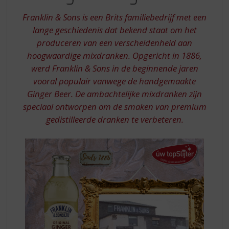
S
ORIGINAL
p
Franklin & Sons is een Brits familiebedrijf met een
GINGER
r
lange geschiedenis dat bekend staat om het
ALE
i
produceren van een verscheidenheid aan
n
hoogwaardige mixdranken. Opgericht in 1886,
g
n
werd Franklin & Sons in de beginnende jaren
a
vooral populair vanwege de handgemaakte
a
Ginger Beer. De ambachtelijke mixdranken zijn
r
speciaal ontworpen om de smaken van premium
d
gedistilleerde dranken te verbeteren.
e
n
a
v
i
g
a
t
i
e