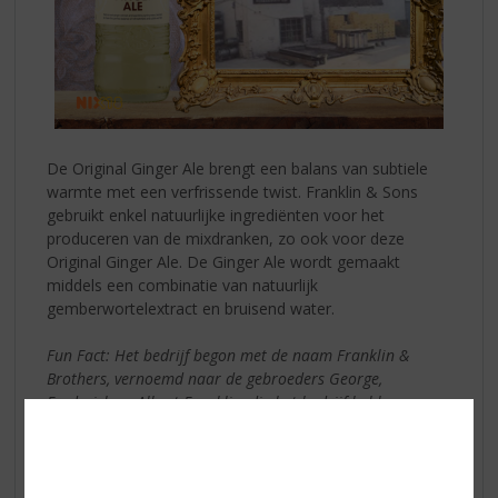
De Original Ginger Ale brengt een balans van subtiele
warmte met een verfrissende twist. Franklin & Sons
gebruikt enkel natuurlijke ingrediënten voor het
produceren van de mixdranken, zo ook voor deze
Original Ginger Ale. De Ginger Ale wordt gemaakt
middels een combinatie van natuurlijk
gemberwortelextract en bruisend water.
Fun Fact: Het bedrijf begon met de naam Franklin &
Brothers, vernoemd naar de gebroeders George,
Frederick en Albert Franklin, die het bedrijf hebben
opgericht.
Een voortreffelijke match tussen Buffalo Trace en
Franklin & Sons: Original Ginger Highball