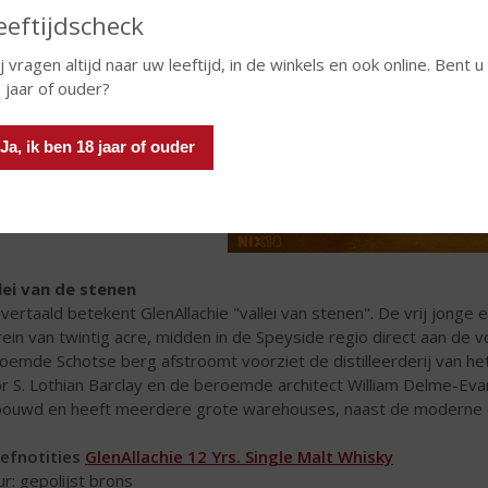
eeftijdscheck
j vragen altijd naar uw leeftijd, in de winkels en ook online. Bent u
 jaar of ouder?
Ja, ik ben 18 jaar of ouder
lei van de stenen
j vertaald betekent GlenAllachie "vallei van stenen". De vrij jonge 
rein van twintig acre, midden in de Speyside regio direct aan de v
oemde Schotse berg afstroomt voorziet de distilleerderij van het
r S. Lothian Barclay en de beroemde architect William Delme-Evan
ouwd en heeft meerdere grote warehouses, naast de moderne disti
efnotities
GlenAllachie 12 Yrs. Single Malt Whisky
ur: gepolijst brons