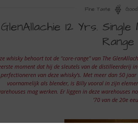
Fine Taste
Good 
LENALLACHIE
GlenAllachie 12 Yrs. Singl
2
Range
S.
INGLE
ze whisky behoort tot de “core-range” van The GlenAllachie
ALT
eerste moment dat hij de sleutels van de distilleerderij i
HISKY
perfectioneren van deze whisky’s. Met meer dan 50 jaar 
voornamelijk als blender, is Billy vooral in zijn eleme
ORE
arehouses mag werken. Er liggen in deze warehouses nog w
’70 van de 20e ee
ANGE