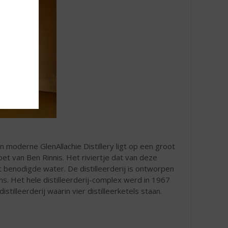
en moderne GlenAllachie Distillery ligt op een groot
oet van Ben Rinnis. Het riviertje dat van deze
 benodigde water. De distilleerderij is ontworpen
s. Het hele distilleerderij-complex werd in 1967
lleerderij waarin vier distilleerketels staan.