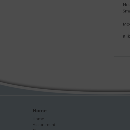
Neu
Sma
Mee
Kli
Home
Home
Assortiment