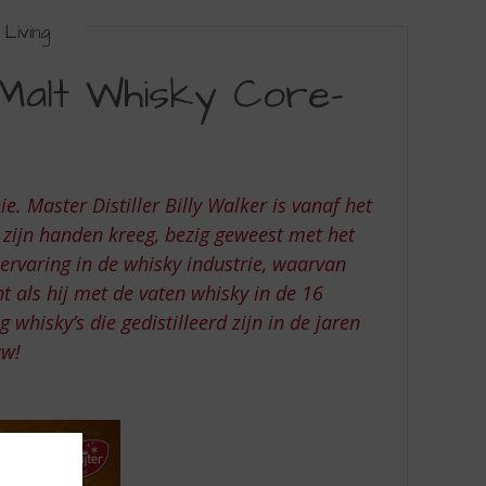
Living
e Malt Whisky Core-
. Master Distiller Billy Walker is vanaf het
n zijn handen kreeg, bezig geweest met het
ervaring in de whisky industrie, waarvan
nt als hij met de vaten whisky in de 16
hisky’s die gedistilleerd zijn in de jaren
uw!