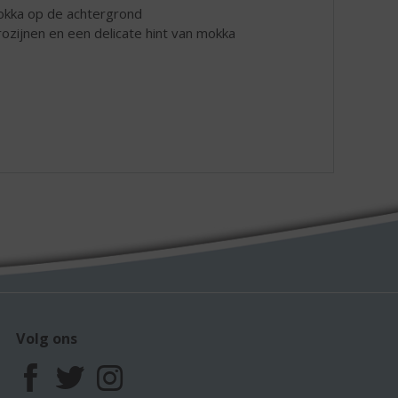
mokka op de achtergrond
ozijnen en een delicate hint van mokka
Volg ons
F
T
I