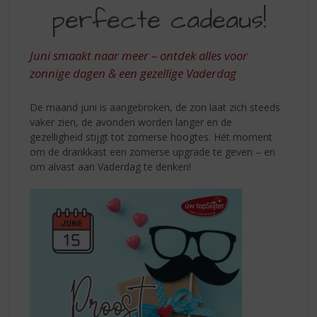
S
ONTDEK
perfecte cadeaus!
p
DE
r
PERFECTE
i
Juni smaakt naar meer – ontdek alles voor
n
CADEAUS
zonnige dagen & een gezellige Vaderdag
g
n
a
De maand juni is aangebroken, de zon laat zich steeds
a
vaker zien, de avonden worden langer en de
r
gezelligheid stijgt tot zomerse hoogtes. Hét moment
d
om de drankkast een zomerse upgrade te geven – en
e
om alvast aan Vaderdag te denken!
n
a
v
i
g
a
t
i
e