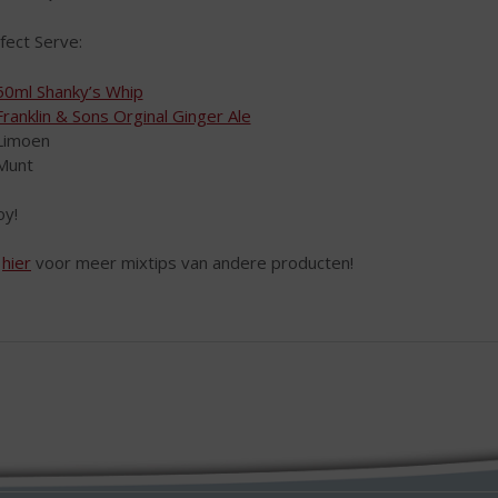
fect Serve:
50ml Shanky’s Whip
Franklin & Sons Orginal Ginger Ale
Limoen
Munt
oy!
k
hier
voor meer mixtips van andere producten!