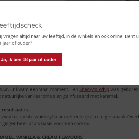
eeftijdscheck
j vragen altijd naar uw leeftijd, in de winkels en ook online. Bent u
 jaar of ouder?
Ja, ik ben 18 jaar of ouder
nky’s Whip
vertelt het verhaal van de Ierse racejongen Shanky di
 was verzot op Ierse whiskey maar niet op de gebrande smaak. Hi
tuur. Er kwam een ‘aha’-moment… en
Shanky’s Whip
was geboren. 
 natuurlijke vanillearoma’s en geïnfuseerd met karamel.
 resultaat is...
 zwarte, zachte whiskeylikeur met een rijke, romige smaak. Overhe
 ginger beer of als basis voor een cocktail.
RAMEL, VANILLA & CREAM FLAVOURS