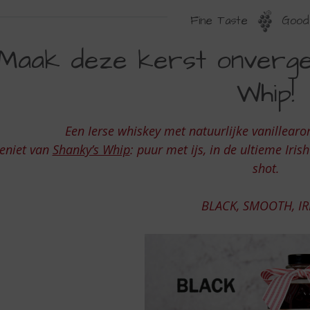
Fine Taste
Good 
AAK
Maak deze kerst onverget
EZE
Whip!
ERST
NVERGETELIJK
Een Ierse whiskey met natuurlijke vanillear
ET
eniet van
Shanky’s Whip
: puur met ijs, in de ultieme Iris
HANKY
shot.
HIP
BLACK, SMOOTH, IR