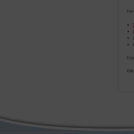
Per
Enj
Kli