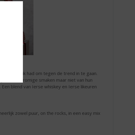
e geen schrik had om tegen de trend in te gaan.
j hield van romige smaken maar niet van hun
Een blend van Ierse whiskey en Ierse likeuren
erlijk zowel puur, on the rocks, in een easy mix