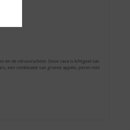
n en de citrusvruchten. Deze cava is lichtgeel van
a’s, een combinatie van groene appels, peren met