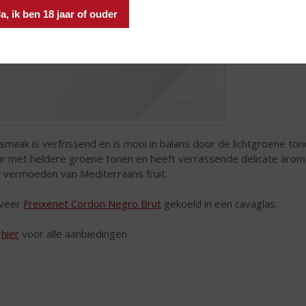
a, ik ben 18 jaar of ouder
smaak is verfrissend en is mooi in balans door de lichtgroene tone
ur met heldere groene tonen en heeft verrassende delicate arom
 vermoeden van Mediterraans fruit.
rveer
Freixenet Cordon Negro Brut
gekoeld in een cavaglas.
k
hier
voor alle aanbiedingen