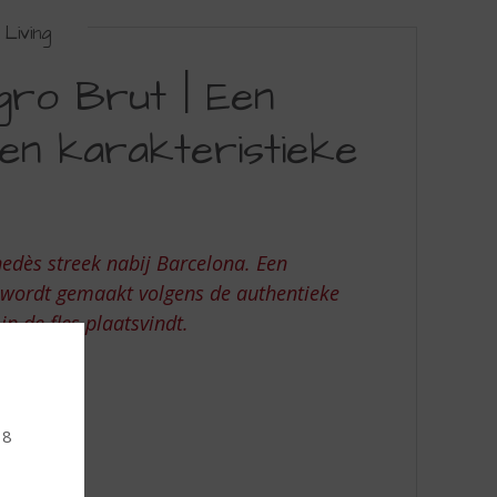
Living
gro Brut | Een
en karakteristieke
edès streek nabij Barcelona. Een
 wordt gemaakt volgens de authentieke
in de fles plaatsvindt.
18