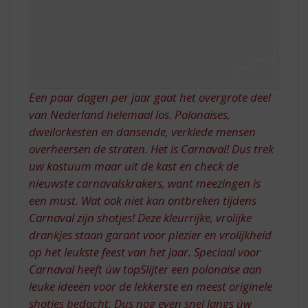
S
p
r
i
n
g
n
Een paar dagen per jaar gaat het overgrote deel
a
van Nederland helemaal los. Polonaises,
a
dweilorkesten en dansende, verklede mensen
r
d
overheersen de straten. Het is Carnaval! Dus trek
e
uw kostuum maar uit de kast en check de
n
nieuwste carnavalskrakers, want meezingen is
a
een must. Wat ook niet kan ontbreken tijdens
v
Carnaval zijn shotjes! Deze kleurrijke, vrolijke
i
g
drankjes staan garant voor plezier en vrolijkheid
a
op het leukste feest van het jaar. Speciaal voor
t
Carnaval heeft úw topSlijter een polonaise aan
i
leuke ideeën voor de lekkerste en meest originele
e
shotjes bedacht. Dus nog even snel langs úw