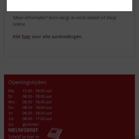
gekarmeliseerde vanille.
Meer informatie? Kom langs in onze winkel of shop
online.
Klik
hier
voor alle aanbiedingen.
Openingstijden
Ma
:
13.00 - 18.00 uur
Di
:
08.30 - 18.00 uur
Wo
:
08.30 - 18.00 uur
Do
:
08.30 - 18.00 uur
Vr
:
08.30 - 18:00 uur
Za
:
08.00 - 17.00 uur
Zo:
gesloten
NIEUWSBRIEF
Schrijf je hier in