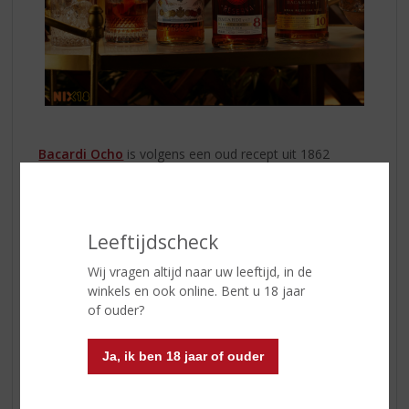
Bacardi Ocho
is volgens een oud recept uit 1862
ontwikkeld, waarmee dit één van de oudste rumsoorten
ter wereld is. De rum werd in het verleden enkel bij
speciale gelegenheden van de Bacardi familie
geschonken. De rum rijpt minimaal acht jaar, waarna de
Leeftijdscheck
Master Blender de kwaliteit beoordeelt en de drank op
de top van z’n kunnen bottelt. Deze Bacardi rum is rijk
Wij vragen altijd naar uw leeftijd, in de
aan toetsen van fruit en kruiden die samen een
winkels en ook online. Bent u 18 jaar
smaakvol geheel vormen.
of ouder?
Bacardi Diez
is de perfecte blend. Minimaal tien jaar
Ja, ik ben 18 jaar of ouder
gerijpt in de Caraïbische zon. Daarna gefilterd over
houtskool voor een zachte smaak. Deze Bacardi rum
heeft tonen van amandelen, bananen en