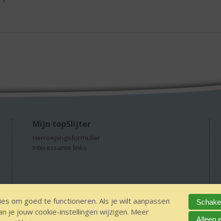
Mijn topSlijter
Herroepingsformulier
Interessante links
es om goed te functioneren. Als je wilt aanpassen
Schakel
 je jouw cookie-instellingen wijzigen. Meer
GEEN 18 GEEN alcohol
IDIN/ITSME
sitemap
Privacy Statement
Dis
Alleen 