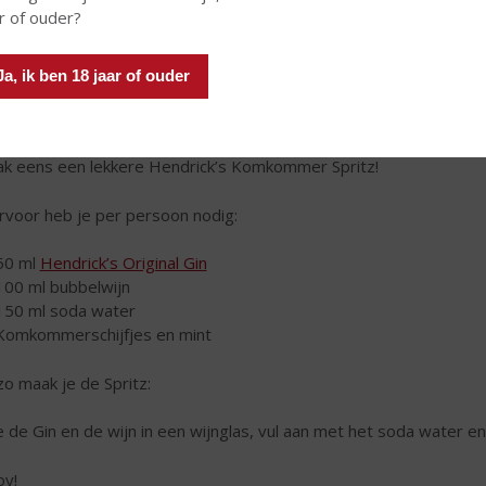
r of ouder?
Ja, ik ben 18 jaar of ouder
k eens een lekkere Hendrick’s Komkommer Spritz!
rvoor heb je per persoon nodig:
50 ml
Hendrick’s Original Gin
100 ml bubbelwijn
150 ml soda water
Komkommerschijfjes en mint
zo maak je de Spritz:
 de Gin en de wijn in een wijnglas, vul aan met het soda water
oy!