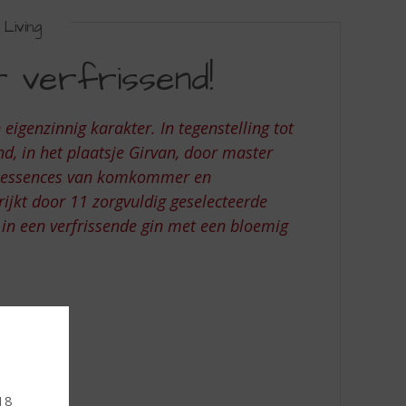
Living
r verfrissend!
igenzinnig karakter. In tegenstelling tot
nd, in het plaatsje Girvan, door master
ere essences van komkommer en
ijkt door 11 zorgvuldig geselecteerde
 in een verfrissende gin met een bloemig
 18