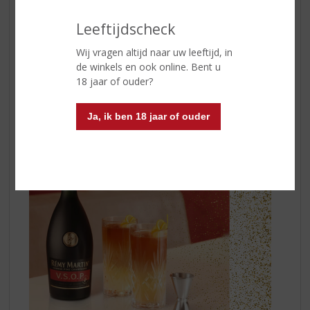
aangenaam mondgevoel en een zijdezachte textuur
Leeftijdscheck
Cocktail suggestie:
RÉMY GINGER
Wij vragen altijd naar uw leeftijd, in
50 ml Rémy Martin VSOP
de winkels en ook online. Bent u
Aanvullen met gemberbier
18 jaar of ouder?
Angostura Bitters
Citroenzest
Ja, ik ben 18 jaar of ouder