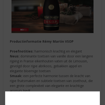
Productinformatie Rémy Martin VSOP
Proefnotities:
harmonisch krachtig en elegant
Neus:
dominante toetsen van vanille door een langere
rijping in Franse eikenhouten vaten uit de Limousin,
gevolgd door rijpe abrikoos, gebakken appel en
elegante bloemige toetsen
Smaak:
een perfecte harmonie tussen de kracht van
rijpe fruitsmaken en subtiele toetsen van zoethout, die
een grote complexiteit van elegante en krachtige
aroma’s biedt
Body:
goed uitgebalanceerd, gestructureerd en
gelaagd. Combineert de rondheid van rijp fruit met een