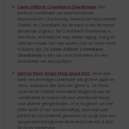
Caves d'Albret Colombard-Chardonnay
: Een
perfecte combinatie van twee beroemde
druivenrassen. Chardonnay, bekend van bijvoorbeeld
Chablis, en Colombard, die de basis is van de meest
beroemde cognacs. De Colombard-Chardonnay is
een frisse, aromatische wijn; lekker sappig, fruitig en
mild van smaak. Een wijn waarin zoet en zuren mooi
in balans zijn. De
Caves d'Albret Colombard-
Chardonnay
is één van onze bestsellers én een
exclusiviteit van úw topSlijter!
Sartori Pinot Grigio Friuli Grave DOC
: Deze wijn
biedt een levendige combinatie van groene appel en
citrus, waardoor elke slok een genot is. De frisse
zuren en de subtiele mineraliteit dragen bij aan de
complexiteit en maken het een uitstekende keuze
voor diverse gelegenheden. Of je nu geniet van een
lichte lunch of een avondmaaltijd, deze wijn past
perfect bij verschillende gerechten en zorgt voor een
aangenaam lentegevoel!
Beoordeeld met een 8 door
De Grote Hamersma.