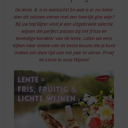
S
VAN
p
De lente 🌷 is in aantocht! En wat is er nu beter
UW
r
dan dit seizoen vieren met een heerlijk glas wijn?
TOPSLIJTER
i
Bij úw topSlijter vind je een uitgebreide selectie
n
wijnen die perfect passen bij het frisse en
g
n
levendige karakter van de lente. Laten we eens
a
kijken naar enkele van de beste keuzes die je kunt
a
maken om deze tijd van het jaar te vieren. Proef
r
de Lente in onze Wijnen!
d
e
n
a
v
i
g
a
t
i
e