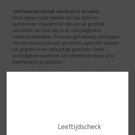
Verfrissende Smaak van Rosé in de Lente
Rosé wijnen staan bekend om hun lichte en
verfrissende smaakprofiel. Eén van de grootste
voordelen van rosé wijn is de veelzijdigheid in
voedselcombinaties. Rosé kan gemakkelijk samengaan
met een breed scala aan gerechten, van lichte salades
tot gegrilde vis en zelfs pittige gerechten. Deze
veelzijdigheid maakt het een uitstekende keuze voor
lentefeestjes en picknicks.
Leeftijdscheck