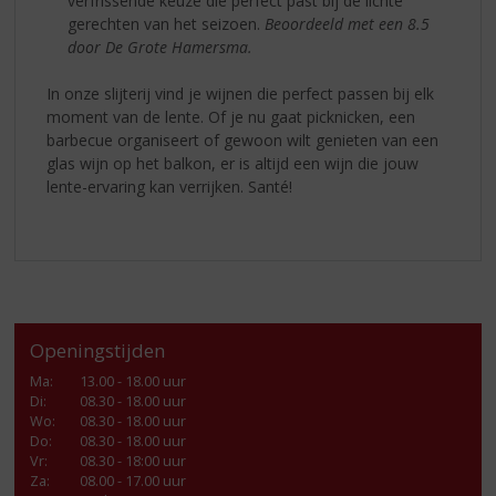
verfrissende keuze die perfect past bij de lichte
gerechten van het seizoen.
Beoordeeld met een 8.5
door De Grote Hamersma.
In onze slijterij vind je wijnen die perfect passen bij elk
moment van de lente. Of je nu gaat picknicken, een
barbecue organiseert of gewoon wilt genieten van een
glas wijn op het balkon, er is altijd een wijn die jouw
lente-ervaring kan verrijken. Santé!
Openingstijden
Ma
:
13.00 - 18.00 uur
Di
:
08.30 - 18.00 uur
Wo
:
08.30 - 18.00 uur
Do
:
08.30 - 18.00 uur
Vr
:
08.30 - 18:00 uur
Za
:
08.00 - 17.00 uur