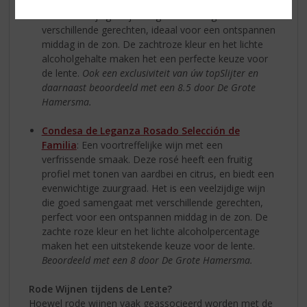
gecombineerd met een evenwichtige zuurgraad. Het
is een veelzijdige wijn die goed samengaat met
verschillende gerechten, ideaal voor een ontspannen
middag in de zon. De zachtroze kleur en het lichte
alcoholgehalte maken het een perfecte keuze voor
de lente.
Ook een exclusiviteit van úw topSlijter en
daarnaast beoordeeld met een 8.5 door De Grote
Hamersma.
Condesa de Leganza Rosado Selección de
Familia
: Een voortreffelijke wijn met een
verfrissende smaak. Deze rosé heeft een fruitig
profiel met tonen van aardbei en citrus, en biedt een
evenwichtige zuurgraad. Het is een veelzijdige wijn
die goed samengaat met verschillende gerechten,
perfect voor een ontspannen middag in de zon. De
zachte roze kleur en het lichte alcoholpercentage
maken het een uitstekende keuze voor de lente.
Beoordeeld met een 8 door De Grote Hamersma.
Rode Wijnen tijdens de Lente?
Hoewel rode wijnen vaak geassocieerd worden met de