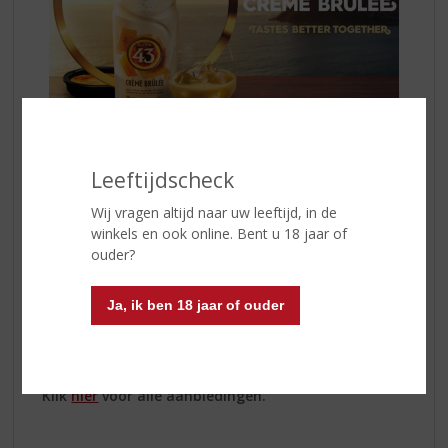
Leeftijdscheck
Deze zijdezachte, lichte Spaanse likeur combineert de
complexe, zoete vanillesmaak van Licor 43 Original en
Wij vragen altijd naar uw leeftijd, in de
de weelderige smaak van
Crème Brûlée
met een hint
winkels en ook online. Bent u 18 jaar of
van knapperige karameltonen. Heerlijk om puur te
ouder?
drinken of om mee te variëren in een verrassende
cocktail!
Ja, ik ben 18 jaar of ouder
Meer informatie? Kom langs in onze winkel of shop
online.
Klik
hier
voor alle aanbiedingen.