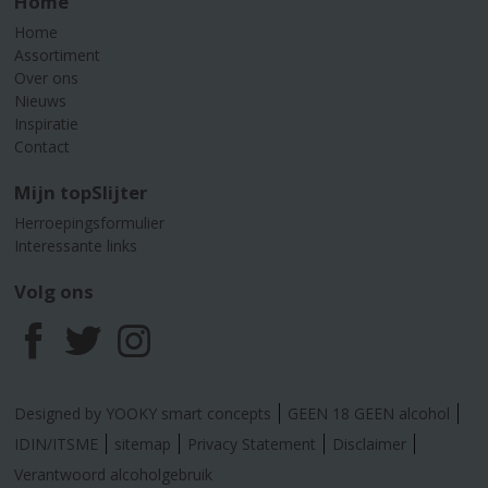
Home
Home
Assortiment
Over ons
Nieuws
Inspiratie
Contact
Mijn topSlijter
Herroepingsformulier
Interessante links
Volg ons
F
T
I
a
w
n
Designed by YOOKY smart concepts
GEEN 18 GEEN alcohol
c
i
s
IDIN/ITSME
sitemap
Privacy Statement
Disclaimer
Verantwoord alcoholgebruik