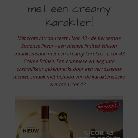
S
BRÚLEE
met een creamy
p
r
karakter!
i
n
g
Met trots introduceert Licor 43 - de beroemde
n
Spaanse likeur - een nieuwe limited edition
a
a
smaaksensatie met een creamy karakter: Licor 43
r
Crème Brûlée. Een complexe en elegante
d
creamlikeur gekenmerkt door een verrassende
e
nieuwe smaak met behoud van de karakteristieke
n
ziel van Licor 43.
a
v
i
g
a
t
i
e