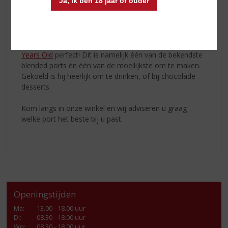
Ja, ik ben 18 jaar of ouder
krachtige port, met toch nog een frisse finish. Zo past
hij zowel bij blauwe- en oude kaas, maar ook bij
chocolade en walnoten.
Meer fan van Tawny? Dan past de
Cálem Porto 10
Years Old
perfect! Dit is namelijk één van de bekendste
blended ports én één van de moeilijkste om te maken.
Gekoeld is hij heerlijk om te drinken, of bij chocolade
desserts.
Kom langs in onze winkel en wij adviseren u graag
welke port het beste bij u past.
Openingstijden
Ma
:
13.00 - 18.00 uur
Di
:
08.30 - 18.00 uur
Wo
:
08.30 - 18.00 uur