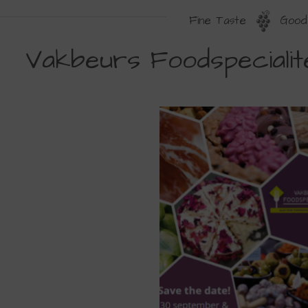
Fine Taste
Good 
AKBEURS
Vakbeurs Foodspeciali
OODSPECIALITEITENBEURS
024