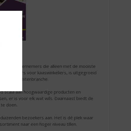
u
nt voor ondernemers die alleen met de mooiste
n kaasbeurs voor kaaswinkeliers, is uitgegroeid
odspecialiteitenbranche.
d scala aan hoogwaardige producten en
sen, er is voor elk wat wils. Daarnaast biedt de
 te doen.
ks duizenden bezoekers aan. Het is dé plek waar
rtiment naar een hoger niveau tillen.