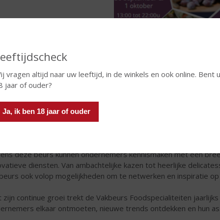
eeftijdscheck
ij vragen altijd naar uw leeftijd, in de winkels en ook online. Bent 
8 jaar of ouder?
grootste vers vakbeurs van Nederland!
meer dan 30 jaar is de Vakbeurs Foodspecialiteiten een eveneme
Ja, ik ben 18 jaar of ouder
beste producten en diensten willen werken. Wat ooit begon als ee
 dé grootste vers vakbeurs van Nederland voor iedereen in de fo
dens deze beurs kunnen ondernemers kennismaken met een bree
ovatieve diensten. Van ambachtelijke kazen tot heerlijke delicates
beurs ook volop mogelijkheden om te netwerken en inspiratie op
 zijn continue groei trekt de Vakbeurs Foodspecialiteiten jaarlij
ernemers elkaar ontmoeten, nieuwe trends ontdekken en hun asso