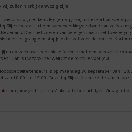
 wij zullen hierbij aanwezig zijn!
r wie ons nog niet kent, leggen wij graag in het kort uit wie wij zij
topSlijter bestaat uit een samenwerkingsverband van zelfstandige 
 Nederland. Door het voeren van de eigen naam met toevoeging úw t
nis heeft en graag een stapje extra zet voor de klanten. Kortom 
 jij nu op zoek naar een unieke formule met een specialistisch ima
den? Dan is úw topSlijter wellicht dé formule voor jou!
foodspecialiteitenbeurs is op
maandag
30 september van 12:00
4 van 10:00 tot 19:00.
Onze topSlijter formule is te vinden op 
k
hier
om jouw gratis ticket(s) alvast te bemachtigen. Graag tot da