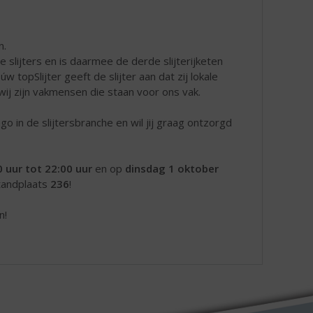
n.
slijters en is daarmee de derde slijterijketen
opSlijter geeft de slijter aan dat zij lokale
wij zijn vakmensen die staan voor ons vak.
go in de slijtersbranche en wil jij graag ontzorgd
 uur tot 22:00 uur
en op
dinsdag 1 oktober
standplaats
236
!
n!