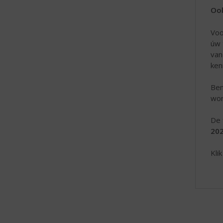
Ook
Voo
úw 
van
ken
Ben
wor
De 
202
Kli