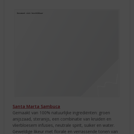
S
KLASSIEKE
p
ITALIAANSE
r
LIKEUREN
i
n
g
n
a
a
r
d
e
n
a
v
i
g
Santa Marta Sambuca
a
Gemaakt van 100% natuurlijke ingrediënten: groen
t
anijszaad, steranijs, een combinatie van kruiden en
i
vlierbloesem infusies, neutrale spirit, suiker en water.
e
Geweldige likeur met florale en verrassende tonen van