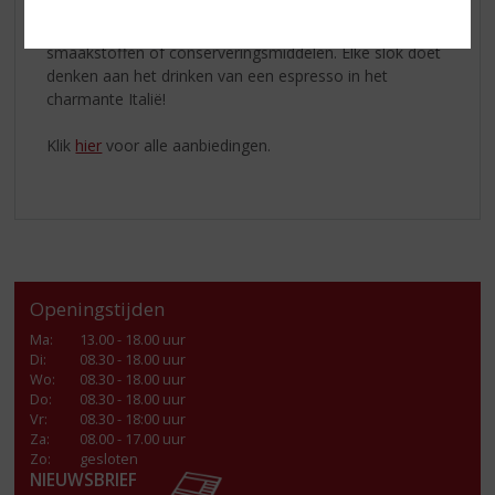
100% natuurlijke ingrediënten: water, suiker, alcohol en
koffieinfusie. Geen toegevoegde kleurstoffen,
smaakstoffen of conserveringsmiddelen. Elke slok doet
denken aan het drinken van een espresso in het
charmante Italië!
Klik
hier
voor alle aanbiedingen.
Openingstijden
Ma
:
13.00 - 18.00 uur
Di
:
08.30 - 18.00 uur
Wo
:
08.30 - 18.00 uur
Do
:
08.30 - 18.00 uur
Vr
:
08.30 - 18:00 uur
Za
:
08.00 - 17.00 uur
Zo:
gesloten
NIEUWSBRIEF