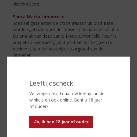
vlierbloesem!
Santa Marta Limoncello
Speciaal geselecteerde citroenrassen uit Zuid-Italië
worden gebruikt voor de infusie in de neutrale alcohol.
De smaak van deze Santa Marta Limoncello likeur is
soepel en evenwichtig en toch heel fris hetgeen te
danken is aan de natuurlijke zuurgraad van de
citroenen.
Santa Marta Amaretto
Een klassieke Italiaanse likeur geproduceerd uit
maceratie van geroosterde cacaobonen, vanillestokjes,
Leeftijdscheck
abrikoospitten, kersen, bittere amandelen, zoete
Wij vragen altijd naar uw leeftijd, in de
sinaasappelschil en zoete sinaasappelbloesem in water
winkels en ook online. Bent u 18 jaar
en alcohol. Puur of over ijs, gegarneerd met
of ouder?
sinaasappelschil. Een goede basis voor een breed scala
aan mixdrankjes.
Ja, ik ben 18 jaar of ouder
Santa Marta Italian Espresso
Deze premium kwaliteit espressolikeur is gemaakt van