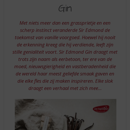
S
VAN
Gin
p
VANILLE
r
IN
i
Met niets meer dan een grassprietje en een
n
SIR
scherp instinct veranderde Sir Edmond de
g
toekomst van vanille voorgoed. Hoewel hij nooit
EDMOND
n
a
de erkenning kreeg die hij verdiende, leeft zijn
GIN
a
stille genialiteit voort. Sir Edmond Gin draagt ​​met
r
trots zijn naam als eerbetoon, ter ere van de
d
moed, nieuwsgierigheid en vastberadenheid die
e
de wereld haar meest geliefde smaak gaven en
n
a
die elke fles die zij maken inspireren. Elke slok
v
draagt ​​een verhaal met zich mee…
i
g
a
t
i
e