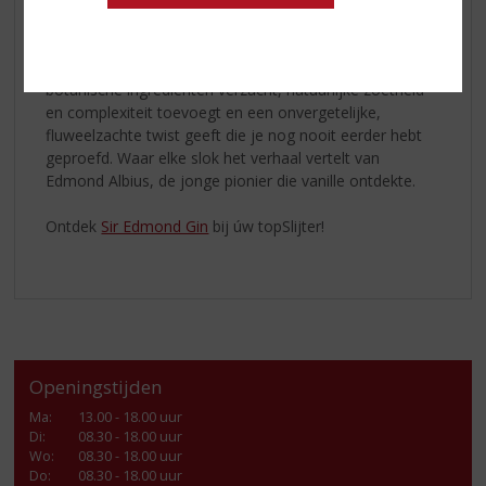
volledig tot zijn recht komen.
Het resultaat is een eigenzinnige vanillegin die de
botanische ingrediënten verzacht, natuurlijke zoetheid
en complexiteit toevoegt en een onvergetelijke,
fluweelzachte twist geeft die je nog nooit eerder hebt
geproefd. Waar elke slok het verhaal vertelt van
Edmond Albius, de jonge pionier die vanille ontdekte.
Ontdek
Sir Edmond Gin
bij úw topSlijter!
Openingstijden
Ma
:
13.00 - 18.00 uur
Di
:
08.30 - 18.00 uur
Wo
:
08.30 - 18.00 uur
Do
:
08.30 - 18.00 uur