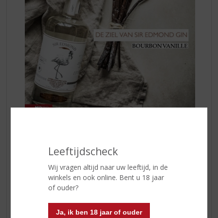
Van Zaadje tot Boon
De kern van Sir Edmond Gin wordt gevormd door
Leeftijdscheck
bourbonvanille, 's werelds meest gewaardeerde en
aromatische vanillesoort. Deze rijke, complexe bonen
Wij vragen altijd naar uw leeftijd, in de
worden geteeld op het tropische eiland Réunion en met
winkels en ook online. Bent u 18 jaar
de hand bestoven volgens de revolutionaire techniek
of ouder?
van Edmond Albius. Zo krijgt deze gin zijn kenmerkende
zachtheid, warmte en gelaagde smaak. Een zachte
Ja, ik ben 18 jaar of ouder
koude infusie laat de volle, rijke smaak van vanille