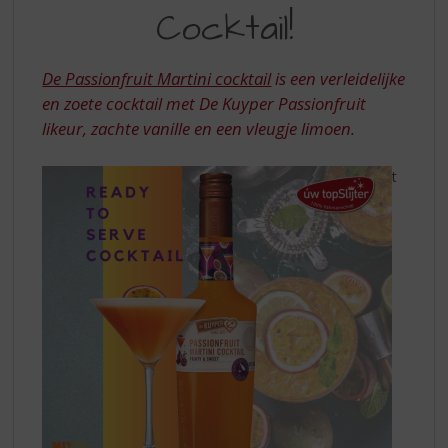
S
MARTINI
Cocktail!
p
COCKTAIL
r
i
De Passionfruit Martini cocktail
is een verleidelijke
n
en zoete cocktail met De Kuyper Passionfruit
g
likeur, zachte vanille en een vleugje limoen.
n
a
a
t
r
d
e
n
a
v
i
g
a
t
i
e