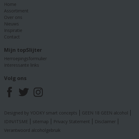
Home
Assortiment
Over ons
Nieuws
Inspiratie
Contact
Mijn topSlijter
Herroepingsformulier
Interessante links
Volg ons
F
T
I
a
w
n
Designed by YOOKY smart concepts
GEEN 18 GEEN alcohol
c
i
s
IDIN/ITSME
sitemap
Privacy Statement
Disclaimer
Verantwoord alcoholgebruik