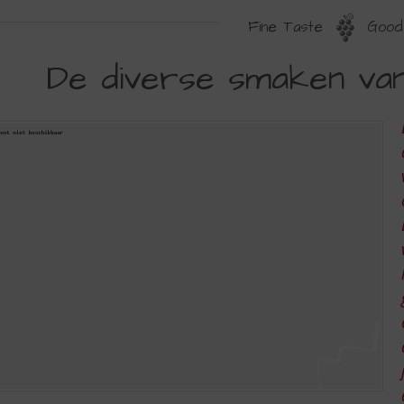
Fine Taste
Good 
E
De diverse smaken van
IVERSE
MAKEN
AN
HIRAZ
SYRAH)