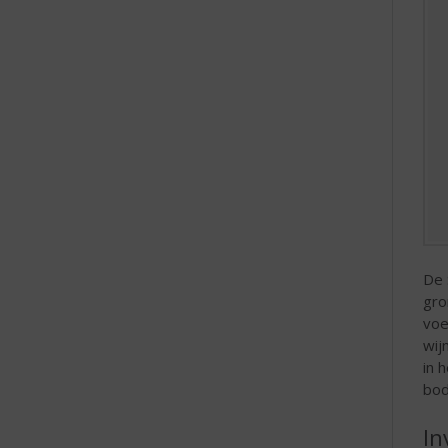
De 
gro
voe
wij
in 
bod
In