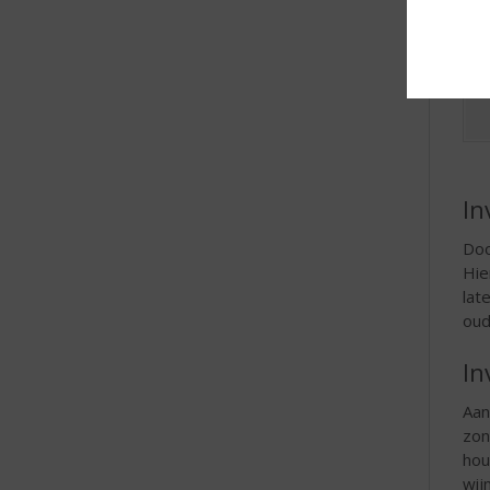
In
Doo
Hie
lat
oud
In
Aan
zon
hou
wij