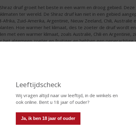
Shiraz druif groeit het beste in een warm en droog gebied. Deze d
nklimaten ter wereld. De Shiraz druif kan niet in een gebied aange
d-Afrika, Zuid-Amerika, Argentinië, Nieuw Zeeland, Chili, Australië 
planten. Hoe warmer het klimaat, des te zoeter de druif wordt en
den met een warmer klimaat, zoals Australië, Chili en Argentinië, 
r het algemeen zoeter en fruitiger en hebben een peperachtige 
r de koelere nachten aan het einde van de zomer ontstaan gecon
nen uit landen met een koeler klimaat, zoals Zuid-Frankrijk en Nie
idiger smaken met tonen van braam, kers en kruiden zoals tijm en 
vloed van de plukdatum
Leeftijdscheck
Wij vragen altijd naar uw leeftijd, in de winkels en
ook online. Bent u 18 jaar of ouder?
Ja, ik ben 18 jaar of ouder