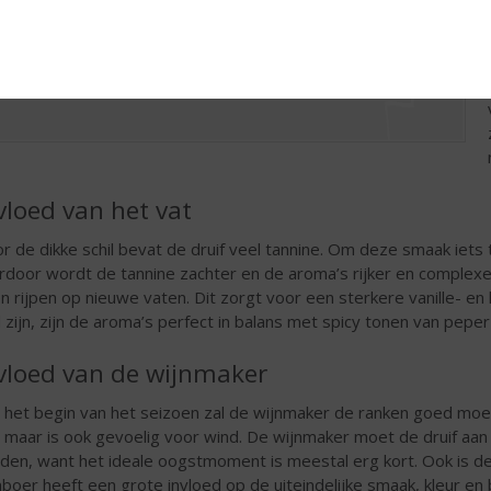
vloed van het vat
r de dikke schil bevat de druif veel tannine. Om deze smaak iets 
rdoor wordt de tannine zachter en de aroma’s rijker en comple
en rijpen op nieuwe vaten. Dit zorgt voor een sterkere vanille- en 
 zijn, zijn de aroma’s perfect in balans met spicy tonen van peper
vloed van de wijnmaker
 het begin van het seizoen zal de wijnmaker de ranken goed moet
 maar is ook gevoelig voor wind. De wijnmaker moet de druif aan
den, want het ideale oogstmoment is meestal erg kort. Ook is de 
nboer heeft een grote invloed op de uiteindelijke smaak, kleur en