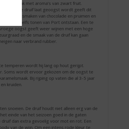
zoete smaak met aroma’s van zwart fruit.
Wanneer de druif laat geoogst wordt geeft dit
wijnen met smaken van chocolade en pruimen en
er kunnen zelfs tonen van Port ontstaan. Een te
vroege oogst geeft weer wijnen met een hoge
zuurgraad en de smaak van de druif kan gaan
neigen naar verbrand rubber.
te temperen wordt hij lang op hout gerijpt.
xer. Soms wordt ervoor gekozen om de oogst te
karamelsmaak. Bij rijping op vaten die al 3-5 jaar
 en kruiden.
en snoeien. De druif houdt niet alleen erg van de
 het einde van het seizoen goed in de gaten
druif dan extra gevoelig voor mot en rot. Een
 body van de wijn. Om een intens rode kleur te