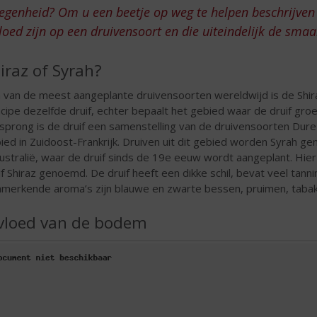
egenheid? Om u een beetje op weg te helpen beschrijven
loed zijn op een druivensoort en die uiteindelijk de sma
iraz of Syrah?
 van de meest aangeplante druivensoorten wereldwijd is de Shiraz,
ncipe dezelfde druif, echter bepaalt het gebied waar de druif gro
sprong is de druif een samenstelling van de druivensoorten Dur
ied in Zuidoost-Frankrijk. Druiven uit dit gebied worden Syrah ge
Australië, waar de druif sinds de 19e eeuw wordt aangeplant. Hi
if Shiraz genoemd. De druif heeft een dikke schil, bevat veel tann
merkende aroma’s zijn blauwe en zwarte bessen, pruimen, tabak,
vloed van de bodem