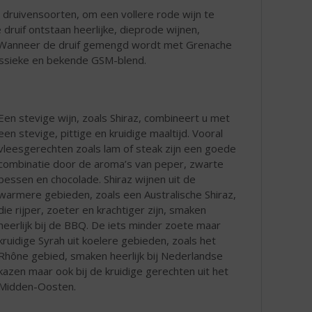
 druivensoorten, om een vollere rode wijn te
 druif ontstaan heerlijke, dieprode wijnen,
 Wanneer de druif gemengd wordt met Grenache
lassieke en bekende GSM-blend.
Een stevige wijn, zoals Shiraz, combineert u met
een stevige, pittige en kruidige maaltijd. Vooral
vleesgerechten zoals lam of steak zijn een goede
combinatie door de aroma’s van peper, zwarte
bessen en chocolade. Shiraz wijnen uit de
warmere gebieden, zoals een Australische Shiraz,
die rijper, zoeter en krachtiger zijn, smaken
heerlijk bij de BBQ. De iets minder zoete maar
kruidige Syrah uit koelere gebieden, zoals het
Rhône gebied, smaken heerlijk bij Nederlandse
kazen maar ook bij de kruidige gerechten uit het
Midden-Oosten.