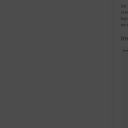
De 
cre
bij
en 
In