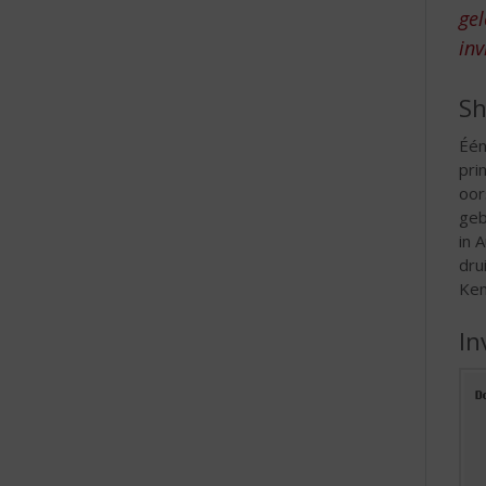
gel
e
inv
Sh
Één
pri
oor
geb
in 
dru
Ken
In