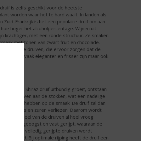
ruif is zelfs geschikt voor de heetste
plant worden waar het te hard waait. In landen als
en Zuid-Frankrijk is het een populaire druif om aan
 hoe hoger het alcoholpercentage. Wijnen uit
zijn krachtiger, met een ronde structuur. Ze smaken
smaak met tonen van zwart fruit en chocolade.
centreerde druiven, die ervoor zorgen dat de
uw Zeeland, vaak eleganter en frisser zijn maar ook
salie.
Doordat de Shiraz druif uitbundig groeit, ontstaan
er veel druiven aan de stokken, wat een nadelige
invloed kan hebben op de smaak. De druif zal dan
snel aroma’s en zuren verliezen. Daarom wordt
soms een deel van de druiven al heel vroeg
handmatig geoogst en vast gerijpt, waaraan de
rest van de volledig gerijpte druiven wordt
toegevoegd. Bij optimale rijping heeft de druif een