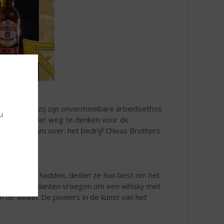
inkel. Dankzij zijn onvermoeibare arbeidsethos
u
was hij niet meer weg te denken voor de
het Imperium over: het bedrijf Chivas Brothers
t op voorraad hadden, deden ze hun best om het
 maken. Toen klanten vroegen om een whisky met
de winkel. De pioniers in de kunst van het