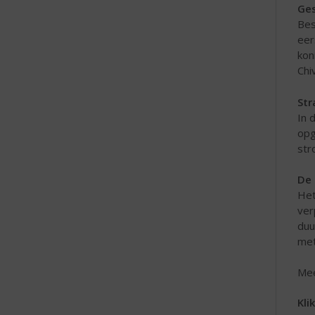
Ges
Bes
eer
kon
Chi
Str
In 
opg
str
De 
Het
ver
duu
met
Mee
Kli