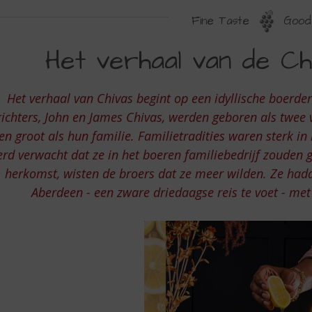
Fine Taste
Good 
ET
Het verhaal van de Chi
ERHAAL
AN
Het verhaal van Chivas begint op een idyllische boerderi
E
ichters, John en James Chivas, werden geboren als twee
HIVAS
en groot als hun familie. Familietradities waren sterk i
rd verwacht dat ze in het boeren familiebedrijf zouden
ROTHERS
herkomst, wisten de broers dat ze meer wilden. Ze had
Aberdeen - een zware driedaagse reis te voet - met