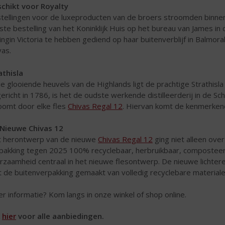
chikt voor Royalty
tellingen voor de luxeproducten van de broers stroomden binne
ste bestelling van het Koninklijk Huis op het bureau van James in
ingin Victoria te hebben gediend op haar buitenverblijf in Balmor
vas.
athisla
de glooiende heuvels van de Highlands ligt de prachtige Strathisla
ericht in 1786, is het de oudste werkende distilleerderij in de Sc
oomt door elke fles
Chivas Regal 12
. Hiervan komt de kenmerken
Nieuwe Chivas 12
 herontwerp van de nieuwe
Chivas Regal 12
ging niet alleen over
pakking tegen 2025 100% recyclebaar, herbruikbaar, composteer
rzaamheid centraal in het nieuwe flesontwerp. De nieuwe lichtere 
 de buitenverpakking gemaakt van volledig recyclebare materiale
r informatie? Kom langs in onze winkel of shop online.
k
hier
voor alle aanbiedingen.