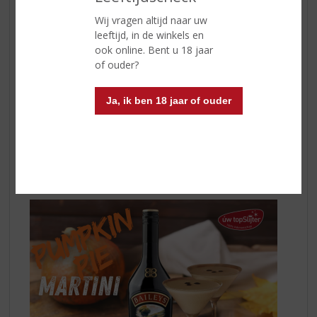
de plakken toe in de pan. Doe de kruiden erbij en
Wij vragen altijd naar uw
ongeveer 2 á 3 eetlepels suiker (afhankelijk van de
leeftijd, in de winkels en
zoetkouwer). Laat dit allemaal circa 30-45 minuten op
ook online. Bent u 18 jaar
(héél) laag vuur trekken en vanaf dan kan de glühwein
of ouder?
geserveerd worden. Serveert u de glühwein niet direct?
Laat het dan op (héél) laag vuur aanstaan en roer met
Ja, ik ben 18 jaar of ouder
regelmaat door.
Meer van een cocktail? Maak dan de Pumpkin Pie
Martin!
Op de calorieën moet u maar even niet letten met
feestdagen als het maar lekker is ;-).