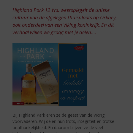
S
YRS.
p
Highland Park 12 Yrs. weerspiegelt de unieke
AL
r
cultuur van de afgelegen thuisplaats op Orkney,
SINDS
i
ooit onderdeel van een Viking koninkrijk. En dit
n
1798
verhaal willen we graag met je delen….
g
n
a
a
r
d
e
n
a
v
i
g
a
t
Bij Highland Park eren ze de geest van de Viking
i
voorvaderen. Wij delen hun trots, integriteit en trotse
e
onafhankelijkheid. En daarom blijven ze de veel