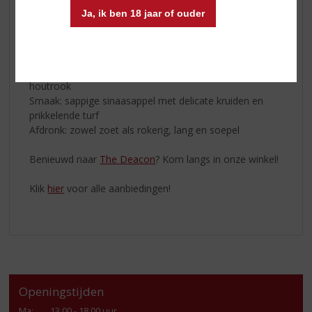
• De single malts uit de mainland Speyside regio hebben
Ja, ik ben 18 jaar of ouder
een rokerig karakter dat lijkt op een vreugdevuur.
Proefnotities
Geur: geblakerde sinaasappel, zoete moutkoekjes en
houtrook
Smaak: sappige sinaasappel met delicate kruiden en
prikkelende turf
Afdronk: zowel zoet als rokerig, lang en soepel
Benieuwd naar
The Deacon
? Kom langs in onze winkel!
Klik
hier
voor alle aanbiedingen!
Openingstijden
Ma
:
13.00 - 18.00 uur