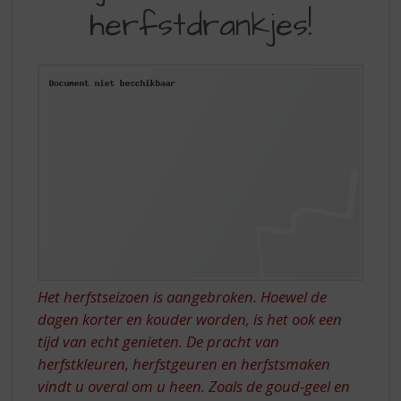
S
HERFST,
herfstdrankjes!
p
TIJD
r
VOOR
i
n
LEKKERE
g
HERFSTDRANKJES!
n
a
a
r
d
e
n
a
v
i
Het herfstseizoen is aangebroken. Hoewel de
g
dagen korter en kouder worden, is het ook een
a
tijd van echt genieten. De pracht van
t
i
herfstkleuren, herfstgeuren en herfstsmaken
e
vindt u overal om u heen. Zoals de goud-geel en