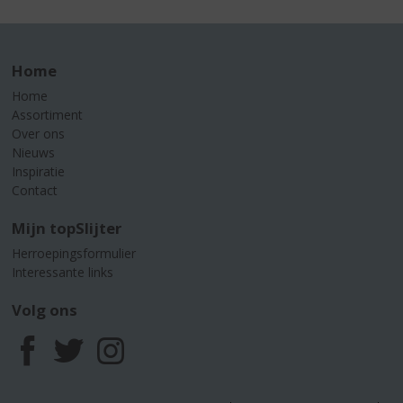
Home
Home
Assortiment
Over ons
Nieuws
Inspiratie
Contact
Mijn topSlijter
Herroepingsformulier
Interessante links
Volg ons
F
T
I
a
w
n