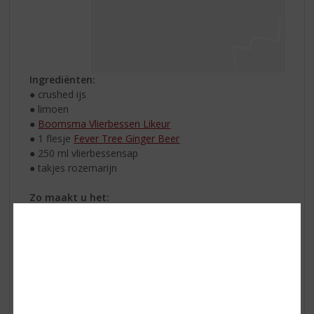
Ingrediënten:
● crushed ijs
● limoen
●
Boomsma Vlierbessen Likeur
● 1 flesje
Fever Tree Ginger Beer
● 250 ml vlierbessensap
● takjes rozemarijn
Zo maakt u het:
Vul 2 glazen met een handje crushed ijs. Snij de limoen
doormidden en knijp wat sap in de 2 glazen. Giet in
ieder glas een barmaatje (20-40 ml) Boomsma
Vlierbessen Likeur. Verdeel vervolgens het flesje
gemberbier en de vlierbessensap over de glazen en
garneer met een takje rozemarijn.