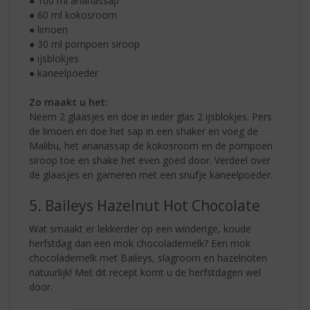
● 100 ml ananassap
● 60 ml kokosroom
● limoen
● 30 ml pompoen siroop
● ijsblokjes
● kaneelpoeder
Zo maakt u het:
Neem 2 glaasjes en doe in ieder glas 2 ijsblokjes. Pers
de limoen en doe het sap in een shaker en voeg de
Malibu, het ananassap de kokosroom en de pompoen
siroop toe en shake het even goed door. Verdeel over
de glaasjes en garneren met een snufje kaneelpoeder.
5. Baileys Hazelnut Hot Chocolate
Wat smaakt er lekkerder op een winderige, koude
herfstdag dan een mok chocolademelk? Een mok
chocolademelk met Baileys, slagroom en hazelnoten
natuurlijk! Met dit recept komt u de herfstdagen wel
door.