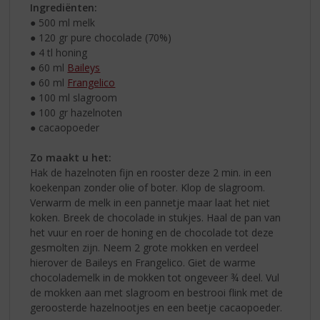
Ingrediënten:
● 500 ml melk
● 120 gr pure chocolade (70%)
● 4 tl honing
● 60 ml
Baileys
● 60 ml
Frangelico
● 100 ml slagroom
● 100 gr hazelnoten
● cacaopoeder
Zo maakt u het:
Hak de hazelnoten fijn en rooster deze 2 min. in een
koekenpan zonder olie of boter. Klop de slagroom.
Verwarm de melk in een pannetje maar laat het niet
koken. Breek de chocolade in stukjes. Haal de pan van
het vuur en roer de honing en de chocolade tot deze
gesmolten zijn. Neem 2 grote mokken en verdeel
hierover de Baileys en Frangelico. Giet de warme
chocolademelk in de mokken tot ongeveer ¾ deel. Vul
de mokken aan met slagroom en bestrooi flink met de
geroosterde hazelnootjes en een beetje cacaopoeder.