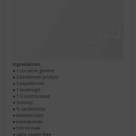
Ingrediënten:
● 1 cm verse gember
● 2 kardemom peultjes
● 3 peperkorrels
● 1 kruidnagel
● 1 tl nootmuskaat
● steranijs
● ½ vanillestokje
● kaneelstokjes
● kaneelpoeder
● 500 ml melk
● zakje zwarte thee