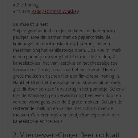
● 2 el honing
● 150 ml
Paddy Old Irish Whiskey
Zo maakt u het:
Snij de gember in 4 stukjes en kneus de kardemom
peultjes. Doe dit, samen met de peperkorrels, de
kruidnagel, de nootmuskaat en 1 steranijs in een
theefilter. Snij het vanillestokje open. Doe 400 ml melk
in een pannetje en voeg het filter met de kruiden, 2
kaneelstokjes, het vanillestokje en het theezakje toe.
Verwarm dit 5 min, maar laat het niet koken. Neem 2
grote mokken en schep hier een flinke lepel honing in.
Haal het filter, het theezakje en de stokjes uit de melk,
giet dit door een zeef doe terug in het pannetje. Schenk
hier de Whiskey bij en verwarm nog heel even door en
verdeel vervolgens over de 2 grote mokken. Schuim de
resterende melk op en verdeel het schuim over de
mokken. Garneren met een snufje kaneelpoeder, een
kaneelstokje en steranijs.
2. Vlierbessen-Ginger Beer cocktail