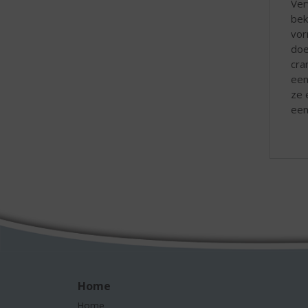
Ver
bek
vor
doe
cra
een
ze 
een
Home
Home