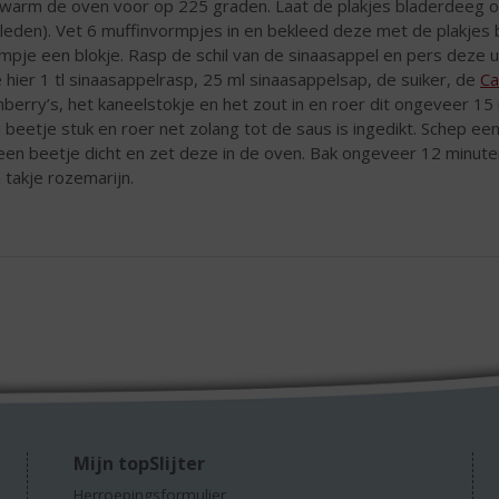
warm de oven voor op 225 graden. Laat de plakjes bladerdeeg ont
leden). Vet 6 muffinvormpjes in en bekleed deze met de plakjes bla
mpje een blokje. Rasp de schil van de sinaasappel en pers deze 
 hier 1 tl sinaasappelrasp, 25 ml sinaasappelsap, de suiker, de
Ca
nberry’s, het kaneelstokje en het zout in en roer dit ongeveer 1
 beetje stuk en roer net zolang tot de saus is ingedikt. Schep e
een beetje dicht en zet deze in de oven. Bak ongeveer 12 minut
 takje rozemarijn.
Mijn topSlijter
Herroepingsformulier