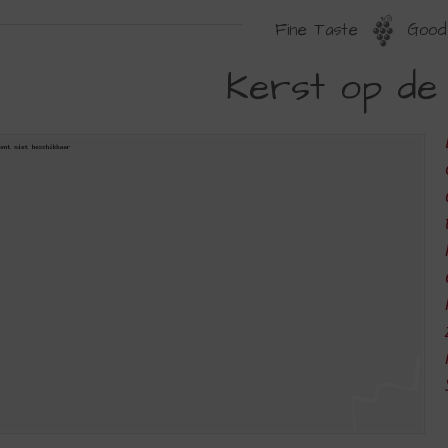
Fine Taste
Good 
ERST
Kerst op de
P
E
AART