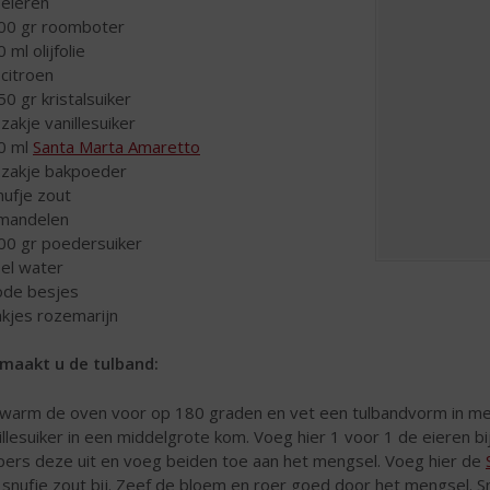
 eieren
00 gr roomboter
 ml olijfolie
 citroen
50 gr kristalsuiker
 zakje vanillesuiker
0 ml
Santa Marta Amaretto
 zakje bakpoeder
nufje zout
mandelen
00 gr poedersuiker
 el water
ode besjes
akjes rozemarijn
maakt u de tulband:
warm de oven voor op 180 graden en vet een tulbandvorm in met
illesuiker in een middelgrote kom. Voeg hier 1 voor 1 de eieren bi
pers deze uit en voeg beiden toe aan het mengsel. Voeg hier de
 snufje zout bij. Zeef de bloem en roer goed door het mengsel. Sn