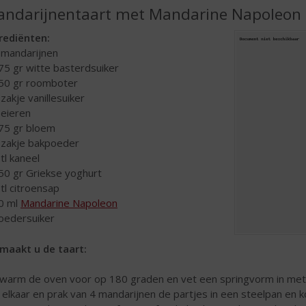
ndarijnentaart met Mandarine Napoleon
rediënten:
 mandarijnen
75 gr witte basterdsuiker
50 gr roomboter
 zakje vanillesuiker
 eieren
75 gr bloem
 zakje bakpoeder
 tl kaneel
50 gr Griekse yoghurt
 tl citroensap
0 ml
Mandarine Napoleon
oedersuiker
maakt u de taart:
warm de oven voor op 180 graden en vet een springvorm in met bo
 elkaar en prak van 4 mandarijnen de partjes in een steelpan e