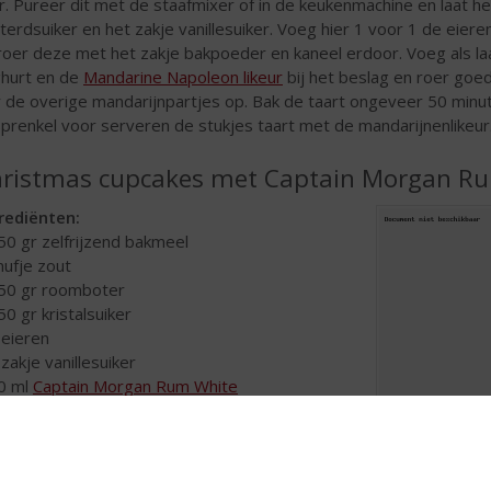
r. Pureer dit met de staafmixer of in de keukenmachine en laat h
terdsuiker en het zakje vanillesuiker. Voeg hier 1 voor 1 de eie
roer deze met het zakje bakpoeder en kaneel erdoor. Voeg als la
hurt en de
Mandarine Napoleon likeur
bij het beslag en roer goed
r de overige mandarijnpartjes op. Bak de taart ongeveer 50 minu
prenkel voor serveren de stukjes taart met de mandarijnenlikeur
ristmas cupcakes met Captain Morgan R
rediënten:
50 gr zelfrijzend bakmeel
nufje zout
50 gr roomboter
50 gr kristalsuiker
 eieren
 zakje vanillesuiker
0 ml
Captain Morgan Rum White
lagroom
ardbeien
maakt u de cupcakes: