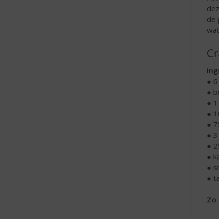
dez
de 
wat
Cr
Ing
● 6
● b
● 1
● 1
● 7
● 3
● 2
● k
● s
● t
Zo 