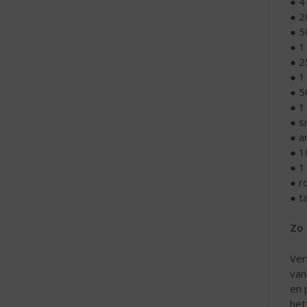
● 4
● 2
● 50
● 1
● 2
● 1
● 5
● 1
● s
● a
● 1
● 1
● r
● t
Zo 
Ver
van
en 
het