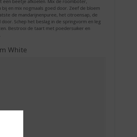
et een beetje afkoelen. Mix de roomboter,
ren bij en mix nogmaals goed door. Zeef de bloem
atste de mandarijnenpuree, het citroensap, de
 door. Schep het beslag in de springvorm en leg
ten. Bestrooi de taart met poedersuiker en
.
um White