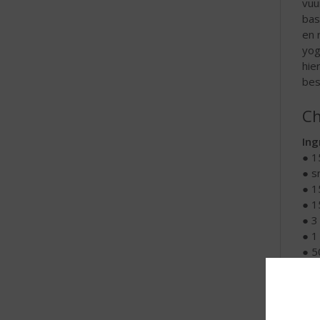
vuu
bas
en 
yog
hie
bes
Ch
Ing
● 1
● s
● 1
● 1
● 3
● 1
● 5
● s
● a
Zo 