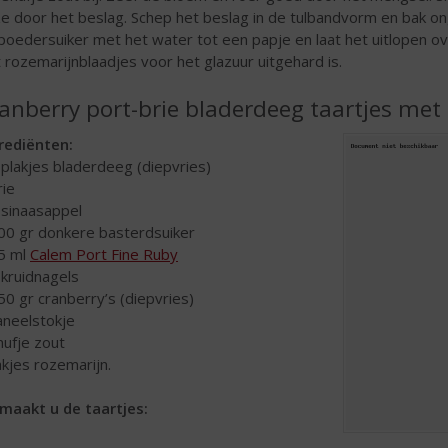
e door het beslag. Schep het beslag in de tulbandvorm en bak o
poedersuiker met het water tot een papje en laat het uitlopen ov
 rozemarijnblaadjes voor het glazuur uitgehard is.
anberry port-brie bladerdeeg taartjes met
rediënten:
 plakjes bladerdeeg (diepvries)
rie
 sinaasappel
00 gr donkere basterdsuiker
5 ml
Calem Port Fine Ruby
 kruidnagels
50 gr cranberry’s (diepvries)
aneelstokje
nufje zout
akjes rozemarijn.
maakt u de taartjes: