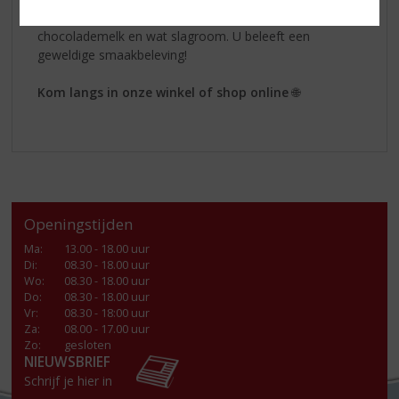
overheerlijke
Rushkinoff Caramel
eens met warme
chocolademelk en wat slagroom. U beleeft een
geweldige smaakbeleving!
Kom langs in onze winkel of shop online
🌐
Openingstijden
Ma
:
13.00 - 18.00 uur
Di
:
08.30 - 18.00 uur
Wo
:
08.30 - 18.00 uur
Do
:
08.30 - 18.00 uur
Vr
:
08.30 - 18:00 uur
Za
:
08.00 - 17.00 uur
Zo:
gesloten
NIEUWSBRIEF
Schrijf je hier in