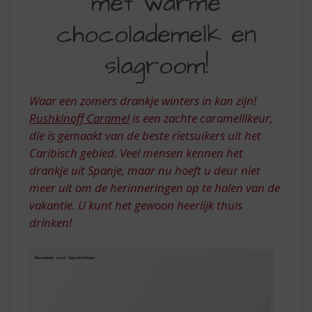
met warme
S
p
WARME
chocolademelk en
r
CHOCOLADEMELK
i
slagroom!
EN
n
g
SLAGROOM!
n
Waar een zomers drankje winters in kan zijn!
a
Rushkinoff Caramel
is een zachte caramellikeur,
a
r
die is gemaakt van de beste rietsuikers uit het
d
Caribisch gebied. Veel mensen kennen het
e
drankje uit Spanje, maar nu hoeft u deur niet
n
meer uit om de herinneringen op te halen van de
a
vakantie. U kunt het gewoon heerlijk thuis
v
i
drinken!
g
a
t
i
e